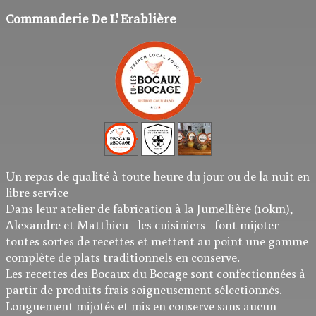
Commanderie De L' Erablière
Nous Contacter
Plan d'Accès
Que faire en Anjou..
Salles de Réception
Un repas de qualité à toute heure du jour ou de la nuit en
libre service
Dans leur atelier de fabrication à la Jumellière (10km),
Alexandre et Matthieu - les cuisiniers - font mijoter
toutes sortes de recettes et mettent au point une gamme
complète de plats traditionnels en conserve.
Les recettes des Bocaux du Bocage sont confectionnées à
partir de produits frais soigneusement sélectionnés.
Longuement mijotés et mis en conserve sans aucun