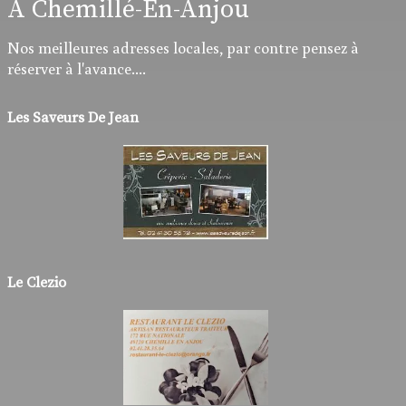
A Chemillé-En-Anjou
Nos meilleures adresses locales, par contre pensez à
réserver à l'avance....
Les Saveurs De Jean
Le Clezio