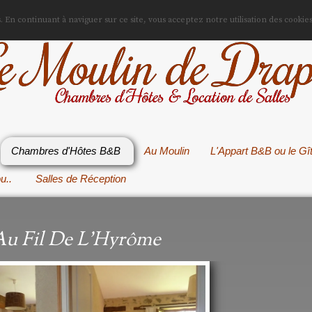
es. En continuant à naviguer sur ce site, vous acceptez notre utilisation des cookie
e Moulin de Drap
Chambres d'Hôtes & Location de Salles
Chambres d'Hôtes B&B
Au Moulin
L'Appart B&B ou le Gî
ou..
Salles de Réception
Au Fil De L'Hyrôme